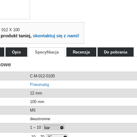
 012 X 100
 produkt taniej,
skontaktuj się z nami!
Opis
Specyfikacja
Recenzje
Do pobrania
kowe
C-M-012-0100
Pneumatig
12 mm
100 mm
M5
dwustronne
1 – 10
-10 – 70