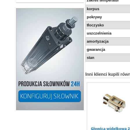
zakres temperatur
korpus
pokrywy
tłoczysko
uszczelnienia
amortyzacja
gwarancja
stan
Inni klienci kupili rów
Głowica widełkowa 2