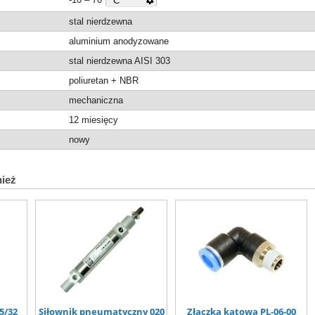
stal nierdzewna
aluminium anodyzowane
stal nierdzewna AISI 303
poliuretan + NBR
mechaniczna
12 miesięcy
nowy
nież
5/32
Siłownik pneumatyczny 020
Złączka kątowa PL-06-00