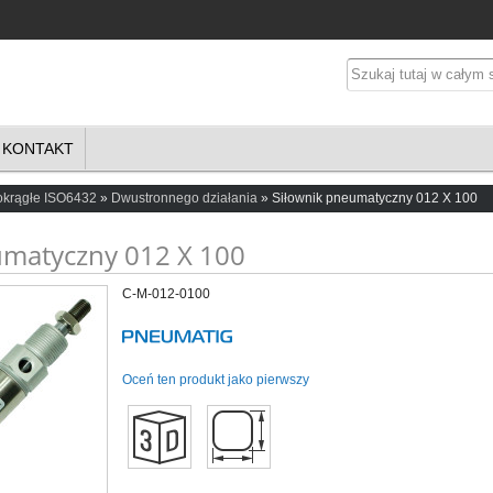
KONTAKT
okrągłe ISO6432
Dwustronnego działania
Siłownik pneumatyczny 012 X 100
umatyczny 012 X 100
C-M-012-0100
Oceń ten produkt jako pierwszy