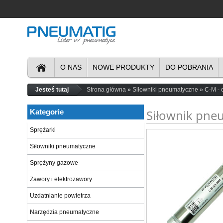
O NAS
NOWE PRODUKTY
DO POBRANIA
Jesteś tutaj
Strona główna
Siłowniki pneumatyczne
C-M - 
Siłownik pne
Kategorie
Sprężarki
Siłowniki pneumatyczne
Sprężyny gazowe
Zawory i elektrozawory
Uzdatnianie powietrza
Narzędzia pneumatyczne