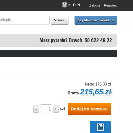
PLN
Zaloguj
Register:
EUR
USD
Szybkie zamówienie
Szukaj
Netto
175,33 zł
215,65 zł
Brutto
-
+
Dodaj do koszyka
szt.