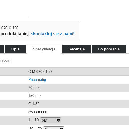
 020 X 150
 produkt taniej,
skontaktuj się z nami!
Opis
Specyfikacja
Recenzje
Do pobrania
kowe
C-M-020-0150
Pneumatig
20 mm
150 mm
G 1/8″
dwustronne
1 – 10
-10 – 70