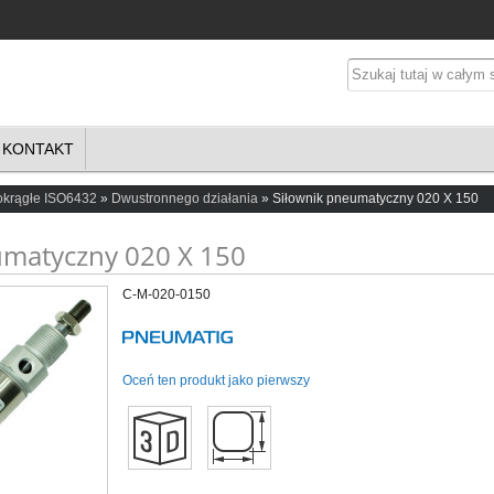
KONTAKT
okrągłe ISO6432
Dwustronnego działania
Siłownik pneumatyczny 020 X 150
umatyczny 020 X 150
C-M-020-0150
Oceń ten produkt jako pierwszy