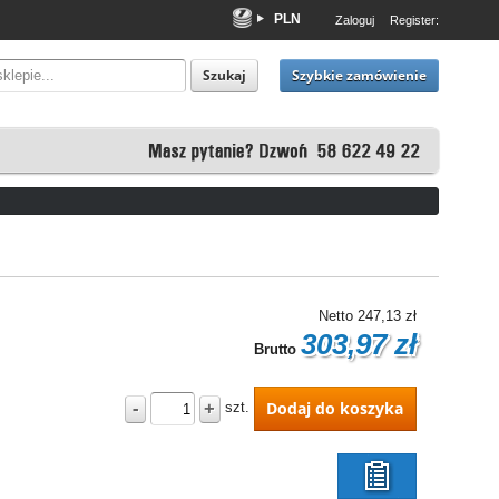
PLN
Zaloguj
Register:
EUR
USD
Szybkie zamówienie
Szukaj
Netto
247,13 zł
303,97 zł
Brutto
-
+
Dodaj do koszyka
szt.