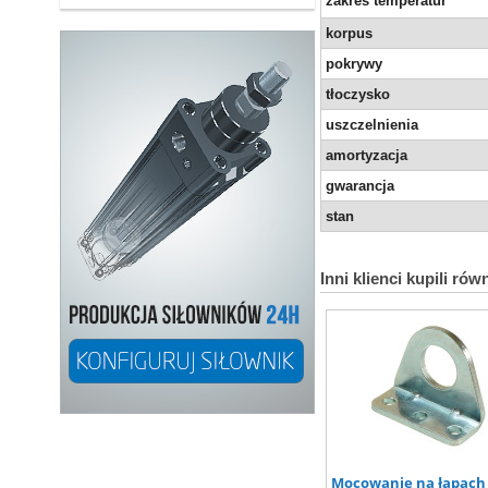
zakres temperatur
korpus
pokrywy
tłoczysko
uszczelnienia
amortyzacja
gwarancja
stan
Inni klienci kupili rów
Mocowanie na łapach 