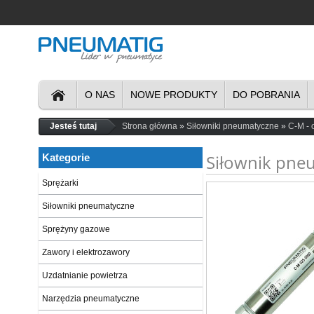
O NAS
NOWE PRODUKTY
DO POBRANIA
Jesteś tutaj
Strona główna
Siłowniki pneumatyczne
C-M - 
Siłownik pne
Kategorie
Sprężarki
Siłowniki pneumatyczne
Sprężyny gazowe
Zawory i elektrozawory
Uzdatnianie powietrza
Narzędzia pneumatyczne