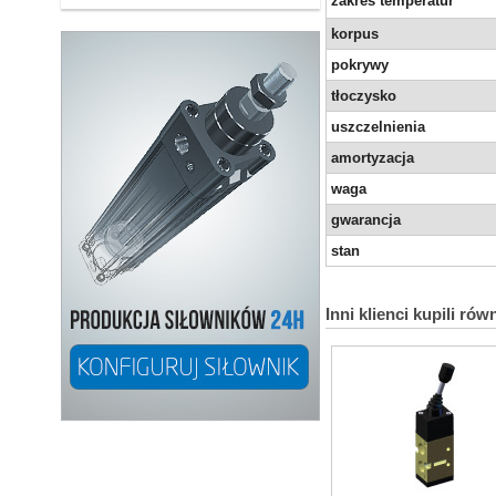
zakres temperatur
korpus
pokrywy
tłoczysko
uszczelnienia
amortyzacja
waga
gwarancja
stan
Inni klienci kupili rów