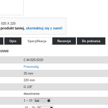
 025 X 220
 produkt taniej,
skontaktuj się z nami!
Opis
Specyfikacja
Recenzje
Do pobrania
kowe
C-M-025-0220
Pneumatig
25 mm
220 mm
G 1/8″
dwustronne
1 – 10
-10 – 70