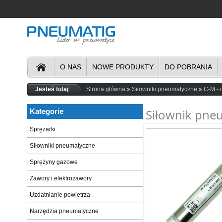
O NAS
NOWE PRODUKTY
DO POBRANIA
Jesteś tutaj
Strona główna
Siłowniki pneumatyczne
C-M - 
Siłownik pne
Kategorie
Sprężarki
Siłowniki pneumatyczne
Sprężyny gazowe
Zawory i elektrozawory
Uzdatnianie powietrza
Narzędzia pneumatyczne