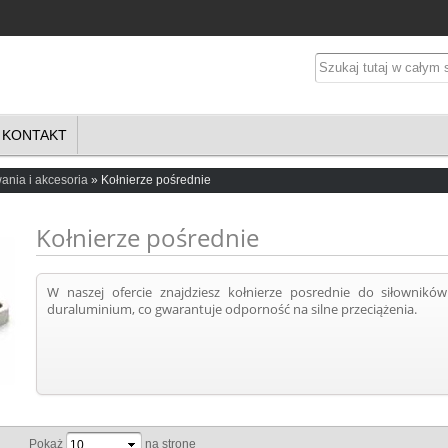
KONTAKT
nia i akcesoria
Kołnierze pośrednie
Kołnierze pośrednie
W naszej ofercie znajdziesz kołnierze posrednie do siłown
duraluminium, co gwarantuje odporność na silne przeciążenia.
Pokaż
na stronę