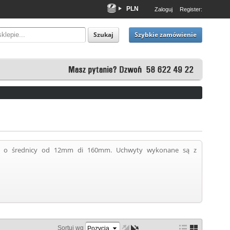
PLN
Zaloguj
Register:
EUR
USD
Szybkie zamówienie
Szukaj
ików o średnicy od 12mm di 160mm. Uchwyty wykonane są z
Sortuj wg