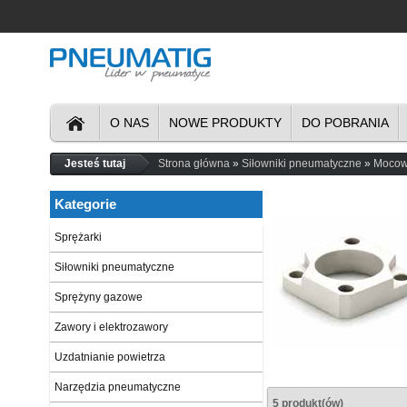
O NAS
NOWE PRODUKTY
DO POBRANIA
Jesteś tutaj
Strona główna
Siłowniki pneumatyczne
Mocowa
Kategorie
Sprężarki
Siłowniki pneumatyczne
Sprężyny gazowe
Zawory i elektrozawory
Uzdatnianie powietrza
Narzędzia pneumatyczne
5 produkt(ów)