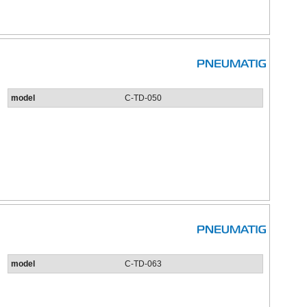
model
C-TD-050
model
C-TD-063