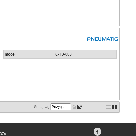
model
C-TD-080
Sortuj wg
 37a