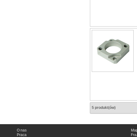
5 produkt(ów)
O nas
Map
Praca
Fra