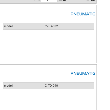
model
C-TD-032
model
C-TD-040