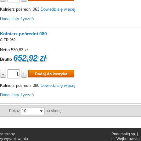
Kołnierz pośredni 063
Dowiedz się więcej
Dodaj listy życzeń
Kołnierz pośredni 080
C-TD-080
Netto
530,83 zł
652,92 zł
Brutto
-
+
Dodaj do koszyka
Kołnierz pośredni 080
Dowiedz się więcej
Dodaj listy życzeń
Pokaż
na stronę
a strony
Pneumatig sp. j.
zy wyszukiwania
ul. Wejherowska