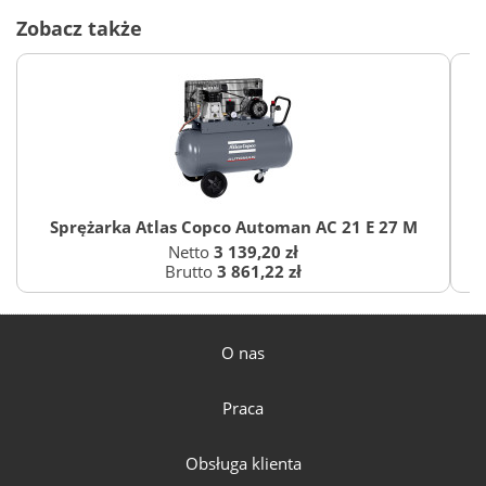
Zobacz także
Sprężarka Atlas Copco Automan AC 21 E 27 M
S
Netto
3 139,20 zł
Brutto
3 861,22 zł
O nas
Praca
Obsługa klienta