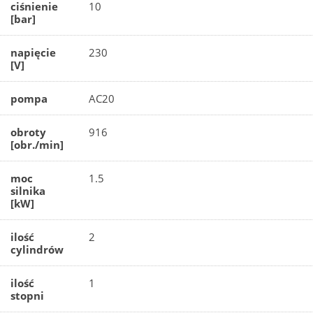
ciśnienie
10
[bar]
napięcie
230
[V]
pompa
AC20
obroty
916
[obr./min]
moc
1.5
silnika
[kW]
ilość
2
cylindrów
ilość
1
stopni