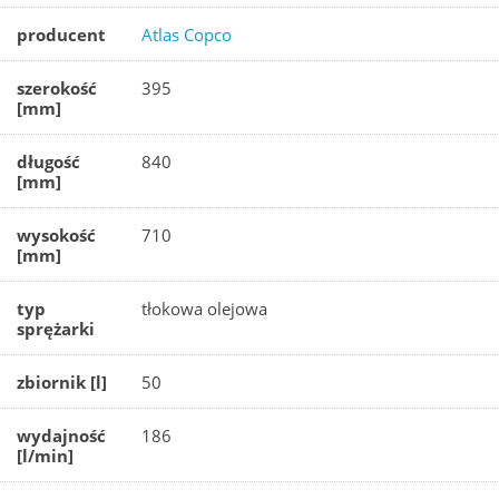
producent
Atlas Copco
szerokość
395
[mm]
długość
840
[mm]
wysokość
710
[mm]
typ
tłokowa olejowa
sprężarki
zbiornik [l]
50
wydajność
186
[l/min]