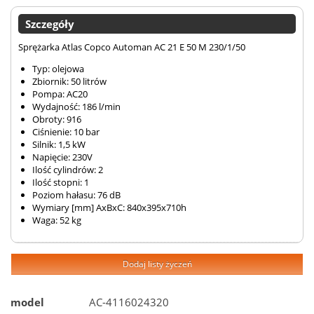
Szczegóły
Sprężarka Atlas Copco Automan AC 21 E 50 M 230/1/50
Typ: olejowa
Zbiornik: 50 litrów
Pompa: AC20
Wydajność: 186 l/min
Obroty: 916
Ciśnienie: 10 bar
Silnik: 1,5 kW
Napięcie: 230V
Ilość cylindrów: 2
Ilość stopni: 1
Poziom hałasu: 76 dB
Wymiary [mm] AxBxC: 840x395x710h
Waga: 52 kg
Dodaj listy życzeń
model
AC-4116024320