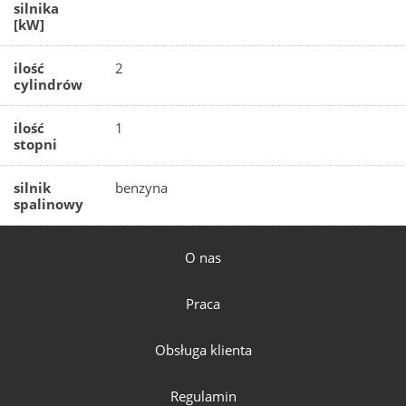
silnika
[kW]
ilość
2
cylindrów
ilość
1
stopni
silnik
benzyna
spalinowy
O nas
Praca
Obsługa klienta
Regulamin