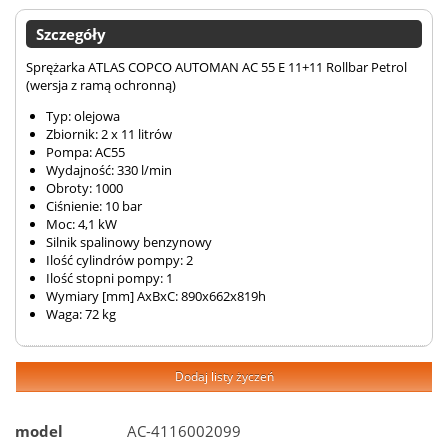
Szczegóły
Sprężarka ATLAS COPCO AUTOMAN AC 55 E 11+11 Rollbar Petrol
(wersja z ramą ochronną)
Typ: olejowa
Zbiornik: 2 x 11 litrów
Pompa: AC55
Wydajność: 330 l/min
Obroty: 1000
Ciśnienie: 10 bar
Moc: 4,1 kW
Silnik spalinowy benzynowy
Ilość cylindrów pompy: 2
Ilość stopni pompy: 1
Wymiary [mm] AxBxC: 890x662x819h
Waga: 72 kg
Dodaj listy życzeń
model
AC-4116002099