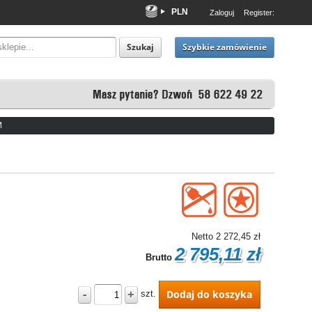
PLN
Zaloguj
Register:
EUR
USD
Szybkie zamówienie
Szukaj
M
Netto
2 272,45 zł
2 795,11 zł
Brutto
-
+
Dodaj do koszyka
szt.