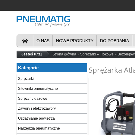
O NAS
NOWE PRODUKTY
DO POBRANIA
Jesteś tutaj
Strona główna
Sprężarki
Tłokowe
Bezolejow
Sprężarka At
Kategorie
Sprężarki
Siłowniki pneumatyczne
Sprężyny gazowe
Zawory i elektrozawory
Uzdatnianie powietrza
Narzędzia pneumatyczne