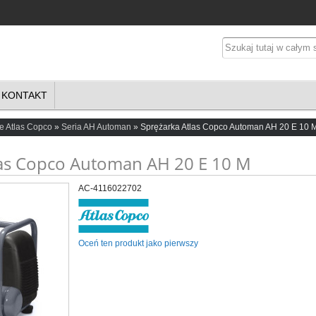
KONTAKT
e Atlas Copco
Seria AH Automan
Sprężarka Atlas Copco Automan AH 20 E 10 
las Copco Automan AH 20 E 10 M
AC-4116022702
Oceń ten produkt jako pierwszy