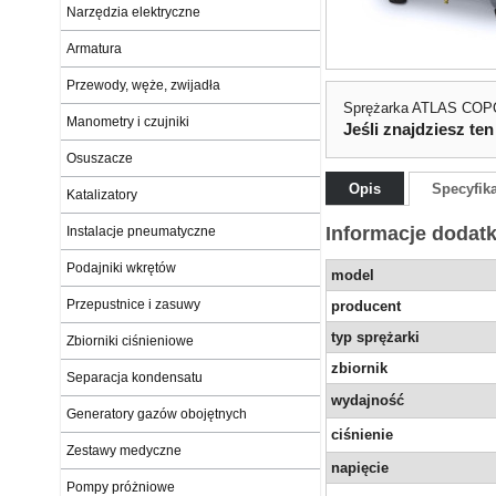
Narzędzia elektryczne
Armatura
Przewody, węże, zwijadła
Sprężarka ATLAS CO
Manometry i czujniki
Jeśli znajdziesz ten
Osuszacze
Opis
Specyfik
Katalizatory
Informacje dodat
Instalacje pneumatyczne
Podajniki wkrętów
model
Przepustnice i zasuwy
producent
typ sprężarki
Zbiorniki ciśnieniowe
zbiornik
Separacja kondensatu
wydajność
Generatory gazów obojętnych
ciśnienie
Zestawy medyczne
napięcie
Pompy próżniowe