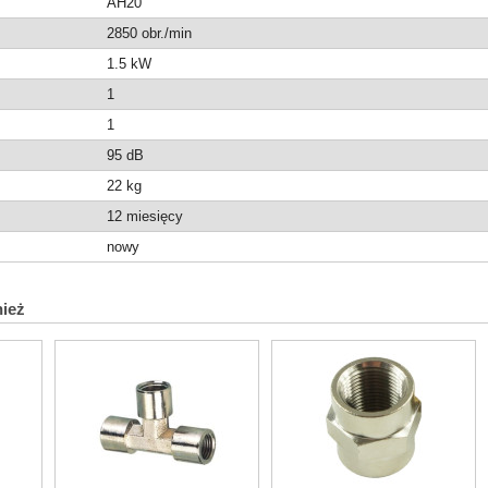
AH20
2850 obr./min
1.5 kW
1
1
95 dB
22
kg
12 miesięcy
nowy
nież