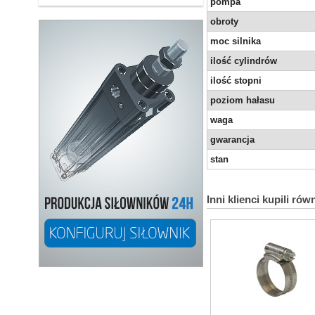
pompa
obroty
moc silnika
ilość cylindrów
ilość stopni
poziom hałasu
waga
gwarancja
stan
Inni klienci kupili rów