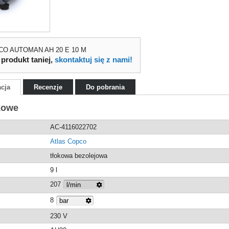
PCO AUTOMAN AH 20 E 10 M
 produkt taniej,
skontaktuj się z nami!
acja
Recenzje
Do pobrania
kowe
AC-4116022702
Atlas Copco
tłokowa bezolejowa
9 l
207
8
230 V