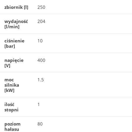
zbiornik [l]
250
wydajność
204
[l/min]
ciśnienie
10
[bar]
napięcie
400
[V]
moc
1.5
silnika
[kW]
ilość
1
stopni
poziom
80
hałasu