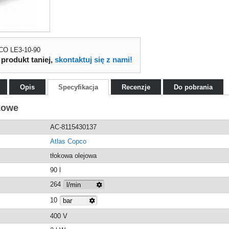
CO LE3-10-90
 produkt taniej,
skontaktuj się z nami!
Opis
Specyfikacja
Recenzje
Do pobrania
kowe
AC-8115430137
Atlas Copco
tłokowa olejowa
90 l
264
10
400 V