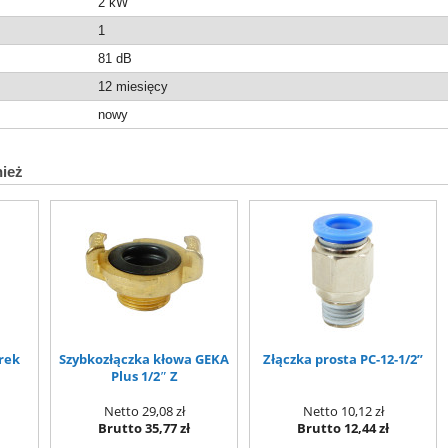
2 kW
1
81 dB
12 miesięcy
nowy
nież
arek
Szybkozłączka kłowa GEKA
Złączka prosta PC-12-1/2”
Plus 1/2″ Z
Netto
29,08 zł
Netto
10,12 zł
Brutto
35,77 zł
Brutto
12,44 zł