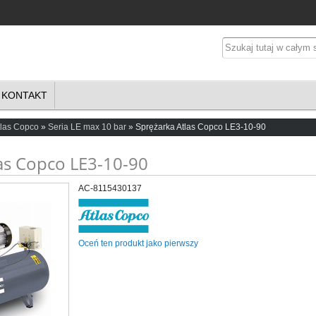
KONTAKT
tlas Copco
Seria LE max 10 bar
Sprężarka Atlas Copco LE3-10-90
as Copco LE3-10-90
AC-8115430137
Oceń ten produkt jako pierwszy