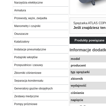
Narzędzia elektryczne
Armatura
Przewody, węże, zwijadła
Sprężarka ATLAS COP
Manometry i czujniki
Jeśli znajdziesz ten
Osuszacze
Produkty powiązane
Katalizatory
Informacje dodat
Instalacje pneumatyczne
Podajniki wkrętów
model
Przepustnice i zasuwy
producent
typ sprężarki
Zbiorniki ciśnieniowe
zbiornik
Separacja kondensatu
wydajność
Generatory gazów obojętnych
ciśnienie
Zestawy medyczne
napięcie
Pompy próżniowe