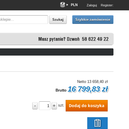
PLN
Zaloguj
Register:
EUR
USD
Szybkie zamówienie
Szukaj
Netto
13 658,40 zł
16 799,83 zł
Brutto
-
+
Dodaj do koszyka
szt.