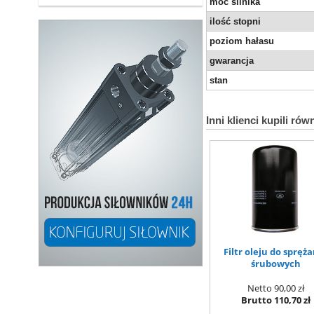
moc silnika
ilość stopni
poziom hałasu
gwarancja
stan
Inni klienci kupili rów
Filtr oleju do spręż
śrubowych
Netto
90,00 zł
Brutto
110,70 zł