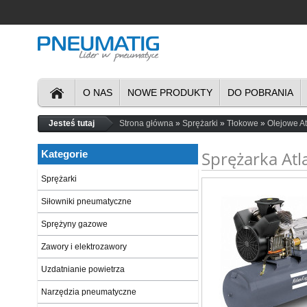
O NAS
NOWE PRODUKTY
DO POBRANIA
Jesteś tutaj
Strona główna
Sprężarki
Tłokowe
Olejowe A
Sprężarka Atl
Kategorie
Sprężarki
Siłowniki pneumatyczne
Sprężyny gazowe
Zawory i elektrozawory
Uzdatnianie powietrza
Narzędzia pneumatyczne