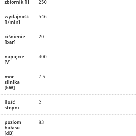
zbiornik [l]
250
wydajność
546
[l/min]
ciśnienie
20
[bar]
napięcie
400
[V]
moc
7.5
silnika
[kW]
ilość
2
stopni
poziom
83
hałasu
[dB]