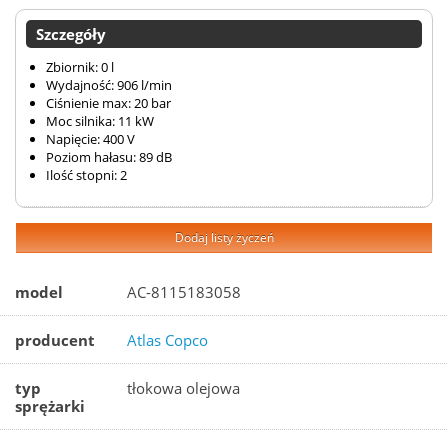
Szczegóły
Zbiornik: 0 l
Wydajność: 906 l/min
Ciśnienie max: 20 bar
Moc silnika: 11 kW
Napięcie: 400 V
Poziom hałasu: 89 dB
Ilość stopni: 2
Dodaj listy życzeń
model
AC-8115183058
producent
Atlas Copco
typ
tłokowa olejowa
sprężarki