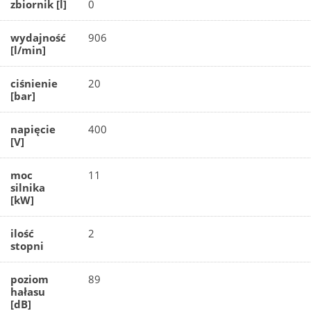
zbiornik [l]
0
wydajność
906
[l/min]
ciśnienie
20
[bar]
napięcie
400
[V]
moc
11
silnika
[kW]
ilość
2
stopni
poziom
89
hałasu
[dB]