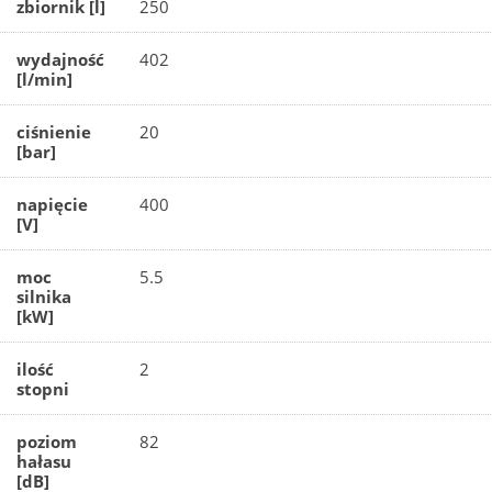
zbiornik [l]
250
wydajność
402
[l/min]
ciśnienie
20
[bar]
napięcie
400
[V]
moc
5.5
silnika
[kW]
ilość
2
stopni
poziom
82
hałasu
[dB]