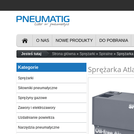
O NAS
NOWE PRODUKTY
DO POBRANIA
Jesteś tutaj
Strona główna
Sprężarki
Spiralne
Sprężarka
Sprężarka Atl
Kategorie
Sprężarki
Siłowniki pneumatyczne
Sprężyny gazowe
Zawory i elektrozawory
Uzdatnianie powietrza
Narzędzia pneumatyczne