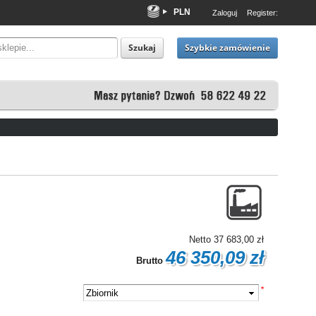
PLN
Zaloguj
Register:
EUR
USD
Szybkie zamówienie
Szukaj
Netto
37 683,00 zł
46 350,09 zł
Brutto
*