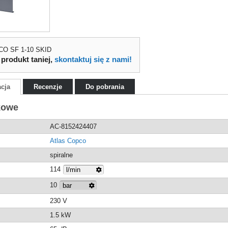
CO SF 1-10 SKID
 produkt taniej,
skontaktuj się z nami!
acja
Recenzje
Do pobrania
kowe
AC-8152424407
Atlas Copco
spiralne
114
10
230 V
1.5 kW