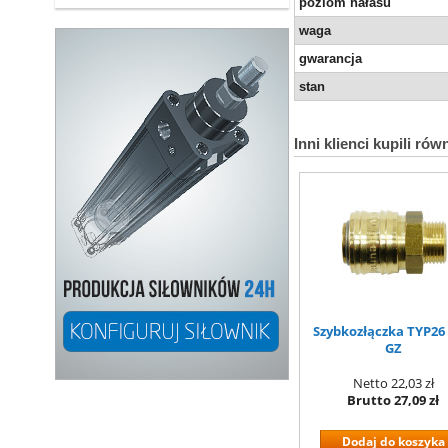
poziom hałasu
waga
gwarancja
stan
Inni klienci kupili rów
Szybkozłączka TYP26 
GZ
Netto
22,03 zł
Brutto
27,09 zł
Dodaj do koszyka