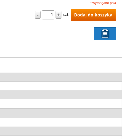
* wymagane pola
-
+
Dodaj do koszyka
szt.
listy
życzeń