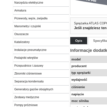
Narzędzia elektryczne
Armatura
Przewody, węże, zwijadła
Sprężarka ATLAS COP
Manometry i czujniki
Jeśli znajdziesz ten
Osuszacze
Opis
Specyfik
Katalizatory
Informacje dodat
Instalacje pneumatyczne
Podajniki wkrętów
model
Przepustnice i zasuwy
producent
typ sprężarki
Zbiorniki ciśnieniowe
wydajność
Separacja kondensatu
ciśnienie
Generatory gazów obojętnych
napięcie
Zestawy medyczne
moc silnika
Pompy próżniowe