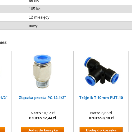
65 dB
105
kg
12 miesięcy
nowy
nież
1/2″
Złączka prosta PC-12-1/2”
Trójnik T 10mm PUT-10
Netto
10,12 zł
Netto
6,65 zł
Brutto
12,44 zł
Brutto
8,18 zł
Dodaj do koszyka
Dodaj do koszyka