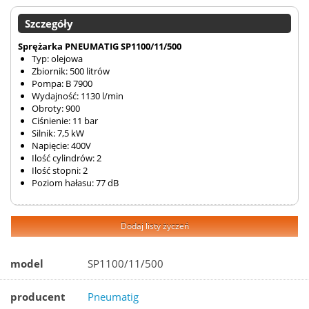
Szczegóły
Sprężarka PNEUMATIG SP1100/11/500
Typ: olejowa
Zbiornik: 500 litrów
Pompa: B 7900
Wydajność: 1130 l/min
Obroty: 900
Ciśnienie: 11 bar
Silnik: 7,5 kW
Napięcie: 400V
Ilość cylindrów: 2
Ilość stopni: 2
Poziom hałasu: 77 dB
Dodaj listy życzeń
model
SP1100/11/500
producent
Pneumatig