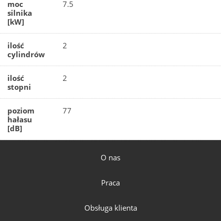
moc
7.5
silnika
[kW]
ilość
2
cylindrów
ilość
2
stopni
poziom
77
hałasu
[dB]
O nas
Praca
Obsługa klienta