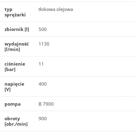
typ
tłokowa olejowa
sprężarki
zbiornik [l]
500
wydajność
1130
[l/min]
ciśnienie
11
[bar]
napięcie
400
[V]
pompa
B 7900
obroty
900
[obr./min]