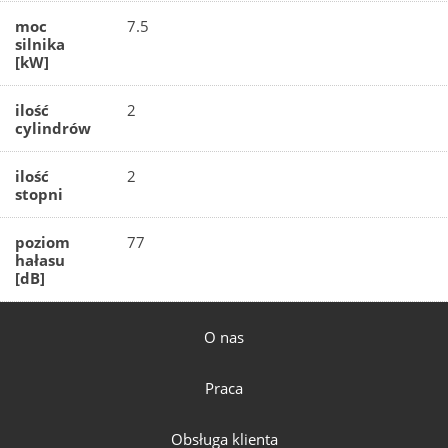
moc
7.5
silnika
[kW]
ilość
2
cylindrów
ilość
2
stopni
poziom
77
hałasu
[dB]
O nas
Praca
Obsługa klienta