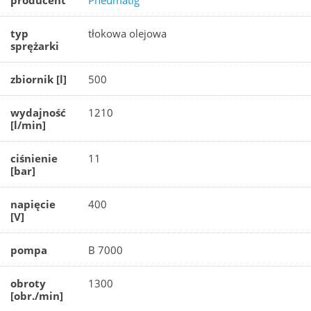
producent
Pneumatig
typ
tłokowa olejowa
sprężarki
zbiornik [l]
500
wydajność
1210
[l/min]
ciśnienie
11
[bar]
napięcie
400
[V]
pompa
B 7000
obroty
1300
[obr./min]