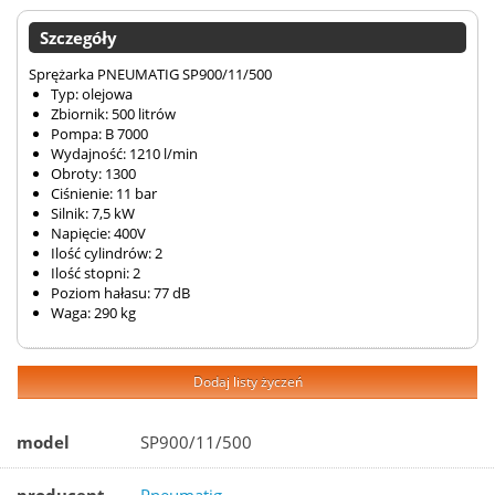
Szczegóły
Sprężarka PNEUMATIG SP900/11/500
Typ: olejowa
Zbiornik: 500 litrów
Pompa: B 7000
Wydajność: 1210 l/min
Obroty: 1300
Ciśnienie: 11 bar
Silnik: 7,5 kW
Napięcie: 400V
Ilość cylindrów: 2
Ilość stopni: 2
Poziom hałasu: 77 dB
Waga: 290 kg
Dodaj listy życzeń
model
SP900/11/500