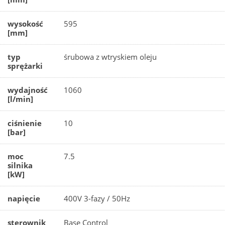
wysokość
595
[mm]
typ
śrubowa z wtryskiem oleju
sprężarki
wydajność
1060
[l/min]
ciśnienie
10
[bar]
moc
7.5
silnika
[kW]
napięcie
400V 3-fazy / 50Hz
sterownik
Base Control