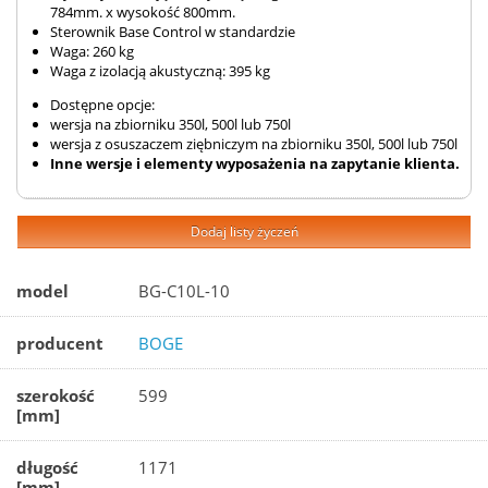
784mm. x wysokość 800mm.
Sterownik Base Control w standardzie
Waga: 260 kg
Waga z izolacją akustyczną: 395 kg
Dostępne opcje:
wersja na zbiorniku 350l, 500l lub 750l
wersja z osuszaczem ziębniczym na zbiorniku 350l, 500l lub 750l
Inne wersje i elementy wyposażenia na zapytanie klienta.
Dodaj listy życzeń
model
BG-C10L-10
producent
BOGE
szerokość
599
[mm]
długość
1171
[mm]