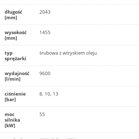
długość
2043
[mm]
wysokość
1455
[mm]
typ
śrubowa z wtryskiem oleju
sprężarki
wydajność
9600
[l/min]
ciśnienie
8, 10, 13
[bar]
moc
55
silnika
[kW]