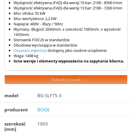
Wydajność efektywna (FAD) dla wersji 10 bar: 2100 - 8500 l/min
Wydajność efektywna (FAD) dla wersji 13 bar: 2180 - 7260 l/min
Moc silnika: 55 kW
Moc wentylatora: 2,2 kW
Napięcie: 400V - 3fazy / 50Hz
Wymiary: długość 2043mm. x szerokość 1065mm. x wysokość
1455mm.
Sterownik FOCUS w standardzie
Obudowa wyciszająca w standardzie
Osuszacz ziębniczy
dostępny jako osobne urządzenie
Waga: 1498 kg
Inne wersje i elementy wyposażenia na zapytanie klienta.
Dodaj listy życzeń
model
BG-SLF75-3
producent
BOGE
szerokość
1065
[mm]