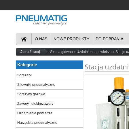
O NAS
NOWE PRODUKTY
DO POBRANIA
Jesteś tutaj
Strona główna
Uzdatnianie powietrza
Stacje u
Stacja uzdatn
Kategorie
Sprężarki
Siłowniki pneumatyczne
Sprężyny gazowe
Zawory i elektrozawory
Uzdatnianie powietrza
Narzędzia pneumatyczne