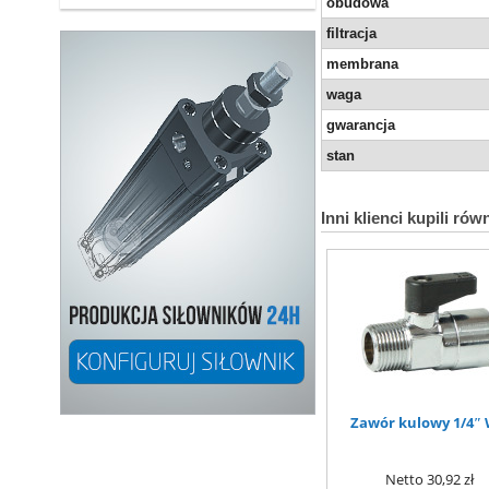
obudowa
filtracja
membrana
waga
gwarancja
stan
Inni klienci kupili rów
Zawór kulowy 1/4″
Netto
30,92 zł