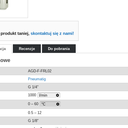
 produkt taniej,
skontaktuj się z nami!
acja
Recenzje
Do pobrania
kowe
AGD-F-FRL02
Pneumatig
G 1/4″
1000
0 – 60
0.5 – 12
G 1/8″