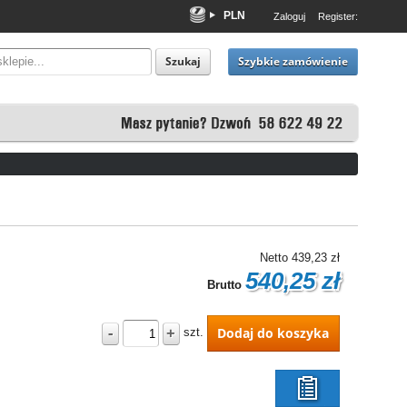
PLN
Zaloguj
Register:
EUR
USD
Szybkie zamówienie
Szukaj
Netto
439,23 zł
540,25 zł
Brutto
-
+
Dodaj do koszyka
szt.