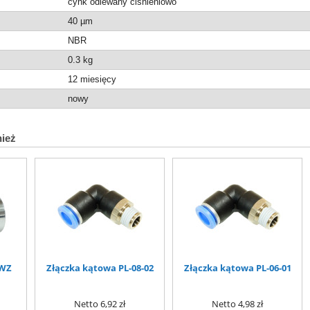
cynk odlewany ciśnieniowo
40 µm
NBR
0.3
kg
12 miesięcy
nowy
nież
 WZ
Złączka kątowa PL-08-02
Złączka kątowa PL-06-01
Netto
6,92 zł
Netto
4,98 zł