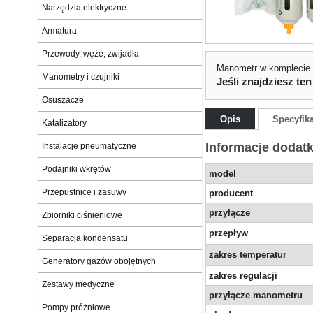
Narzędzia elektryczne
Armatura
Przewody, węże, zwijadła
Manometr w komplecie
Manometry i czujniki
Jeśli znajdziesz ten
Osuszacze
Opis
Specyfik
Katalizatory
Informacje dodat
Instalacje pneumatyczne
Podajniki wkrętów
model
Przepustnice i zasuwy
producent
przyłącze
Zbiorniki ciśnieniowe
przepływ
Separacja kondensatu
zakres temperatur
Generatory gazów obojętnych
zakres regulacji
Zestawy medyczne
przyłącze manometru
Pompy próżniowe