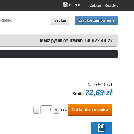
PLN
Zaloguj
Register:
EUR
USD
Szybkie zamówienie
Szukaj
Netto
59,10 zł
72,69 zł
Brutto
-
+
Dodaj do koszyka
szt.