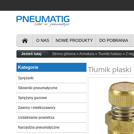
O NAS
NOWE PRODUKTY
DO POBRANIA
Jesteś tutaj
Strona główna
Armatura
Tłumiki hałasu
Z reg
Tłumik płaski
Kategorie
Sprężarki
Siłowniki pneumatyczne
Sprężyny gazowe
Zawory i elektrozawory
Uzdatnianie powietrza
Narzędzia pneumatyczne