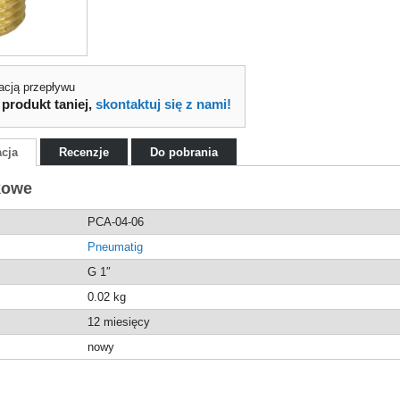
lacją przepływu
 produkt taniej,
skontaktuj się z nami!
acja
Recenzje
Do pobrania
kowe
PCA-04-06
Pneumatig
G 1″
0.02
kg
12 miesięcy
nowy