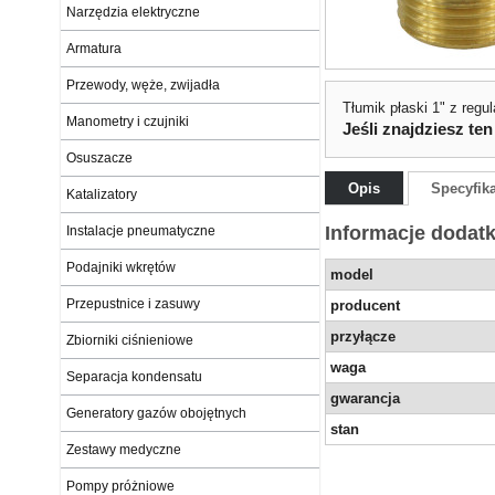
Narzędzia elektryczne
Armatura
Przewody, węże, zwijadła
Tłumik płaski 1" z regu
Manometry i czujniki
Jeśli znajdziesz ten
Osuszacze
Opis
Specyfik
Katalizatory
Informacje dodat
Instalacje pneumatyczne
Podajniki wkrętów
model
Przepustnice i zasuwy
producent
przyłącze
Zbiorniki ciśnieniowe
waga
Separacja kondensatu
gwarancja
Generatory gazów obojętnych
stan
Zestawy medyczne
Pompy próżniowe