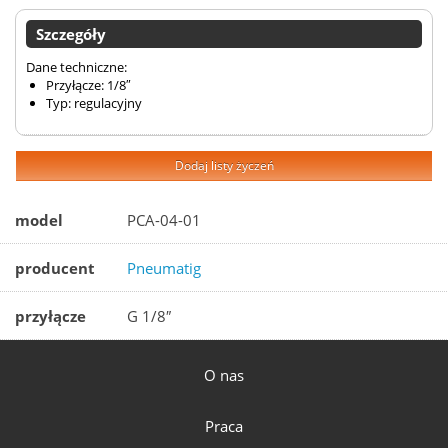
Szczegóły
Dane techniczne:
Przyłącze: 1/8″
Typ: regulacyjny
Dodaj listy życzeń
model
PCA-04-01
producent
Pneumatig
przyłącze
G 1/8″
O nas
Praca