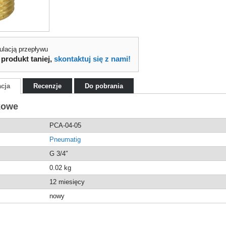
gulacją przepływu
 produkt taniej,
skontaktuj się z nami!
acja
Recenzje
Do pobrania
kowe
PCA-04-05
Pneumatig
G 3/4″
0.02
kg
12 miesięcy
nowy