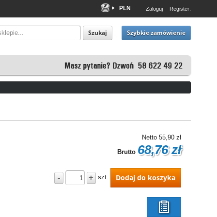
PLN
Zaloguj
Register:
EUR
USD
Szybkie zamówienie
Szukaj
Netto
55,90 zł
68,76 zł
Brutto
-
+
Dodaj do koszyka
szt.