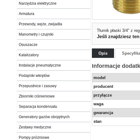
Narzędzia elektryczne
Armatura
Przewody, węże, zwijadła
Tłumik płaski 3/4" z re
Manometry i czujniki
Jeśli znajdziesz ten
Osuszacze
Opis
Specyfik
Katalizatory
Informacje dodat
Instalacje pneumatyczne
Podajniki wkrętów
model
Przepustnice i zasuwy
producent
przyłącze
Zbiorniki ciśnieniowe
waga
Separacja kondensatu
gwarancja
Generatory gazów obojętnych
stan
Zestawy medyczne
Pompy próżniowe