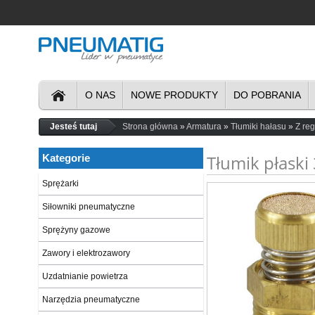
O NAS
NOWE PRODUKTY
DO POBRANIA
Jesteś tutaj
Strona główna
Armatura
Tłumiki hałasu
Z reg
Tłumik płaski
Kategorie
Sprężarki
Siłowniki pneumatyczne
Sprężyny gazowe
Zawory i elektrozawory
Uzdatnianie powietrza
Narzędzia pneumatyczne