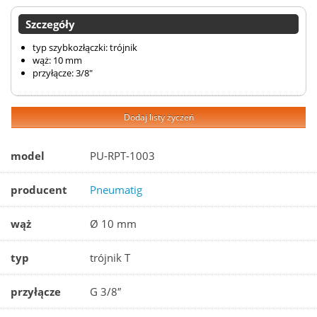
Szczegóły
typ szybkozłączki: trójnik
wąż: 10 mm
przyłącze: 3/8"
Dodaj listy życzeń
model
PU-RPT-1003
producent
Pneumatig
wąż
Ø 10 mm
typ
trójnik T
przyłącze
G 3/8″