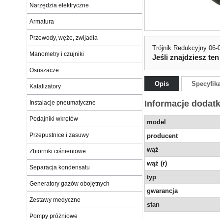
Narzędzia elektryczne
Armatura
Przewody, węże, zwijadła
Trójnik Redukcyjny 06
Manometry i czujniki
Jeśli znajdziesz ten
Osuszacze
Opis
Specyfik
Katalizatory
Informacje dodat
Instalacje pneumatyczne
Podajniki wkrętów
model
Przepustnice i zasuwy
producent
wąż
Zbiorniki ciśnieniowe
wąż (r)
Separacja kondensatu
typ
Generatory gazów obojętnych
gwarancja
Zestawy medyczne
stan
Pompy próżniowe