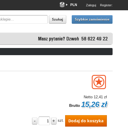
PLN
Zaloguj
Register:
EUR
USD
Szybkie zamówienie
Szukaj
Netto
12,41 zł
15,26 zł
Brutto
-
+
Dodaj do koszyka
szt.