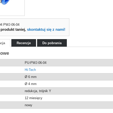
-04 PWJ-06-04
 produkt taniej,
skontaktuj się z nami!
acja
Recenzje
Do pobrania
kowe
PU-PWJ-06-04
Hi-Tech
Ø 6 mm
Ø 4 mm
redukcja, trójnik Y
12 miesięcy
nowy