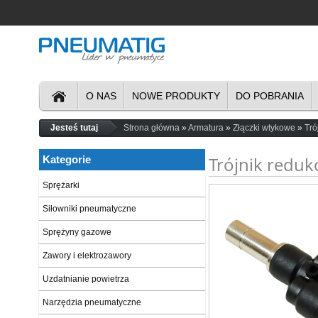
O NAS
NOWE PRODUKTY
DO POBRANIA
Jesteś tutaj
Strona główna
Armatura
Złączki wtykowe
Tró
Trójnik reduk
Kategorie
Sprężarki
Siłowniki pneumatyczne
Sprężyny gazowe
Zawory i elektrozawory
Uzdatnianie powietrza
Narzędzia pneumatyczne