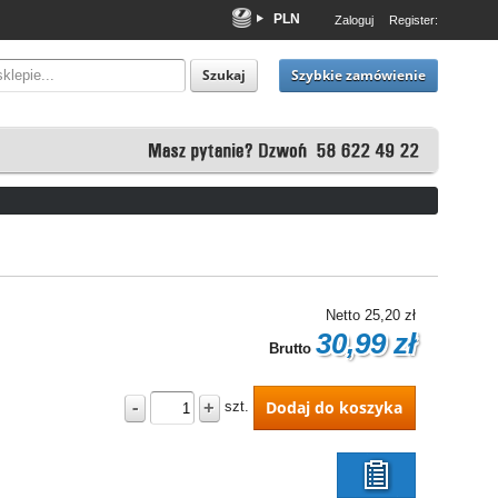
PLN
Zaloguj
Register:
EUR
USD
Szybkie zamówienie
Szukaj
Netto
25,20 zł
30,99 zł
Brutto
-
+
Dodaj do koszyka
szt.