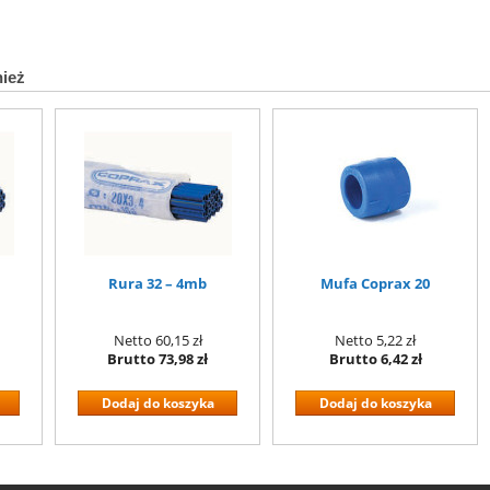
nież
Rura 32 – 4mb
Mufa Coprax 20
Netto
60,15 zł
Netto
5,22 zł
Brutto
73,98 zł
Brutto
6,42 zł
Dodaj do koszyka
Dodaj do koszyka