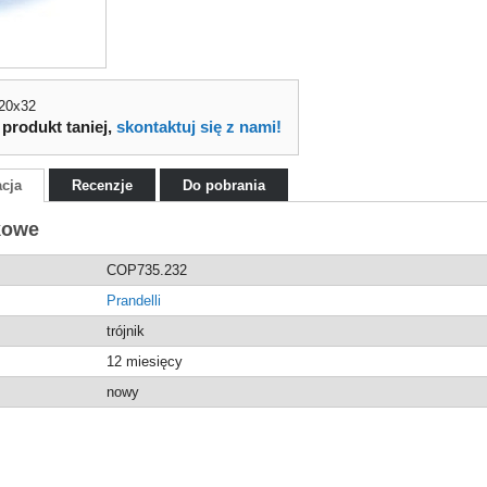
x20x32
 produkt taniej,
skontaktuj się z nami!
acja
Recenzje
Do pobrania
kowe
COP735.232
Prandelli
trójnik
12 miesięcy
nowy