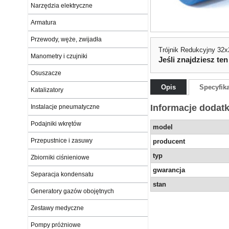
Narzędzia elektryczne
Armatura
Przewody, węże, zwijadła
Trójnik Redukcyjny 32
Manometry i czujniki
Jeśli znajdziesz ten
Osuszacze
Opis
Specyfik
Katalizatory
Informacje dodat
Instalacje pneumatyczne
Podajniki wkrętów
model
Przepustnice i zasuwy
producent
typ
Zbiorniki ciśnieniowe
gwarancja
Separacja kondensatu
stan
Generatory gazów obojętnych
Zestawy medyczne
Pompy próżniowe