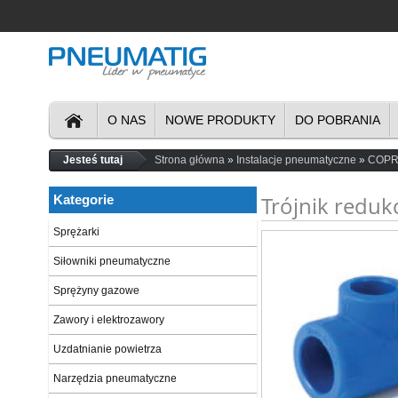
O NAS
NOWE PRODUKTY
DO POBRANIA
Jesteś tutaj
Strona główna
Instalacje pneumatyczne
COPRA
Trójnik redu
Kategorie
Sprężarki
Siłowniki pneumatyczne
Sprężyny gazowe
Zawory i elektrozawory
Uzdatnianie powietrza
Narzędzia pneumatyczne