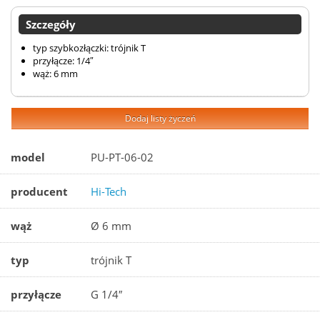
Szczegóły
typ szybkozłączki: trójnik T
przyłącze: 1/4″
wąż: 6 mm
Dodaj listy życzeń
model
PU-PT-06-02
producent
Hi-Tech
wąż
Ø 6 mm
typ
trójnik T
przyłącze
G 1/4″