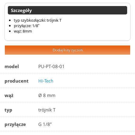
Szczegóły
typ szybkozłączki: trójnik T
przyłącze: 1/8″
wąż: 8mm
Dodaj listy życzeń
model
PU-PT-08-01
producent
Hi-Tech
wąż
Ø 8 mm
typ
trójnik T
przyłącze
G 1/8″