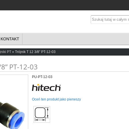
KONTAKT
jniki PT
Trójnik T 12 3/8” PT-12-03
/8” PT-12-03
PU-PT-12-03
Oceń ten produkt jako pierwszy