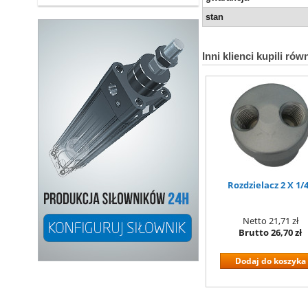
stan
Inni klienci kupili rów
Rozdzielacz 2 X 1/
Netto
21,71 zł
Brutto
26,70 zł
Dodaj do koszyka