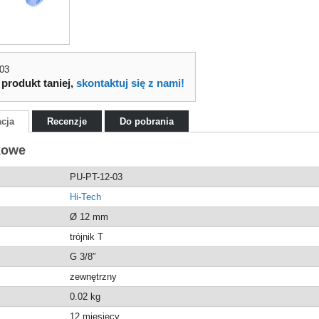
-03
 produkt taniej,
skontaktuj się z nami!
acja
Recenzje
Do pobrania
kowe
PU-PT-12-03
Hi-Tech
Ø 12 mm
trójnik T
G 3/8″
zewnętrzny
0.02
kg
12 miesięcy