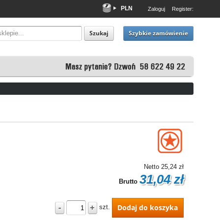
PLN
Zaloguj
Register:
EUR
USD
Szybkie zamówienie
Szukaj
Netto
25,24 zł
31,04 zł
Brutto
-
+
Dodaj do koszyka
szt.