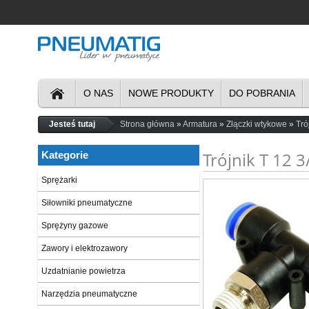
O NAS
NOWE PRODUKTY
DO POBRANIA
Jesteś tutaj
Strona główna
Armatura
Złączki wtykowe
Tró
Trójnik T 12 3
Kategorie
Sprężarki
Siłowniki pneumatyczne
Sprężyny gazowe
Zawory i elektrozawory
Uzdatnianie powietrza
Narzędzia pneumatyczne