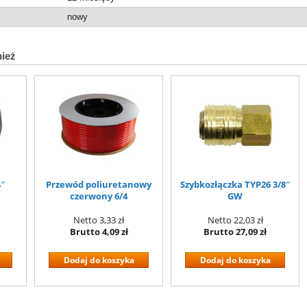
nowy
nież
4″
Przewód poliuretanowy
Szybkozłączka TYP26 3/8″
czerwony 6/4
GW
Netto
3,33 zł
Netto
22,03 zł
Brutto
4,09 zł
Brutto
27,09 zł
Dodaj do koszyka
Dodaj do koszyka