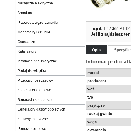
Narzędzia elektryczne
Armatura
Przewody, węże, zwijadła
Trójnik T 12 3/8” PT-12
Manometry i czujniki
Jeśli znajdziesz ten
Osuszacze
Opis
Specyfik
Katalizatory
Informacje dodat
Instalacje pneumatyczne
Podajniki wkrętów
model
Przepustnice i zasuwy
producent
wąż
Zbiorniki ciśnieniowe
typ
Separacja kondensatu
przyłącze
Generatory gazów obojętnych
rodzaj gwintu
Zestawy medyczne
waga
Pompy próżniowe
gwarancja