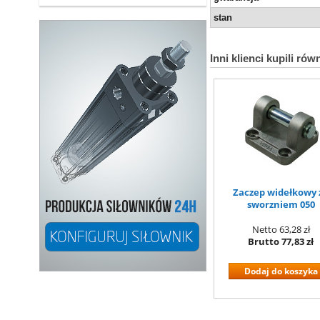
stan
Inni klienci kupili rów
Zaczep widełkowy 
sworzniem 050
Netto
63,28 zł
Brutto
77,83 zł
Dodaj do koszyka