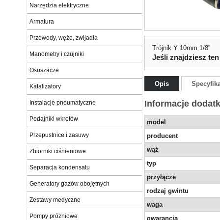
Narzędzia elektryczne
Armatura
Przewody, węże, zwijadła
Trójnik Y 10mm 1/8”
Manometry i czujniki
Jeśli znajdziesz ten
Osuszacze
Opis
Specyfik
Katalizatory
Informacje dodat
Instalacje pneumatyczne
Podajniki wkrętów
model
Przepustnice i zasuwy
producent
wąż
Zbiorniki ciśnieniowe
typ
Separacja kondensatu
przyłącze
Generatory gazów obojętnych
rodzaj gwintu
Zestawy medyczne
waga
Pompy próżniowe
gwarancja