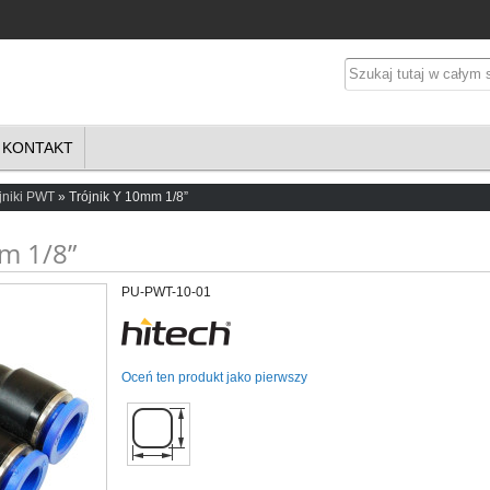
KONTAKT
jniki PWT
Trójnik Y 10mm 1/8”
m 1/8”
PU-PWT-10-01
Oceń ten produkt jako pierwszy