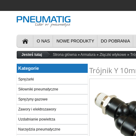
O NAS
NOWE PRODUKTY
DO POBRANIA
Jesteś tutaj
Strona główna
Armatura
Złączki wtykowe
Tró
Trójnik Y 10m
Kategorie
Sprężarki
Siłowniki pneumatyczne
Sprężyny gazowe
Zawory i elektrozawory
Uzdatnianie powietrza
Narzędzia pneumatyczne