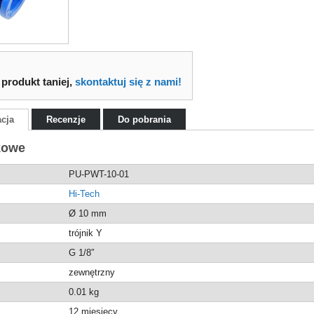
 produkt taniej,
skontaktuj się z nami!
acja
Recenzje
Do pobrania
kowe
PU-PWT-10-01
Hi-Tech
Ø 10 mm
trójnik Y
G 1/8″
zewnętrzny
0.01
kg
12 miesięcy