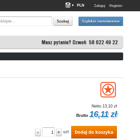
PLN
Zaloguj
Register:
EUR
USD
Szybkie zamówienie
Szukaj
Netto
13,10 zł
16,11 zł
Brutto
-
+
Dodaj do koszyka
szt.