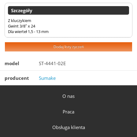
Szczegóły
Z kluczykiem
Gwint 3/8″ x 24
Dla wierteł 1,5 - 13 mm
Dodaj listy życzeń
model
ST-4441-02E
producent
Sumake
O nas
Praca
Obsługa klienta