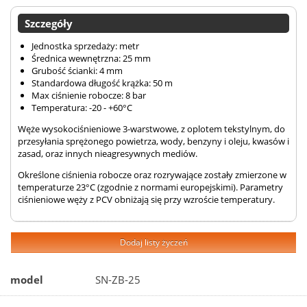
Szczegóły
Jednostka sprzedaży: metr
Średnica wewnętrzna: 25 mm
Grubość ścianki: 4 mm
Standardowa długość krążka: 50 m
Max ciśnienie robocze: 8 bar
Temperatura: -20 - +60°C
Węże wysokociśnieniowe 3-warstwowe, z oplotem tekstylnym, do
przesyłania sprężonego powietrza, wody, benzyny i oleju, kwasów i
zasad, oraz innych nieagresywnych mediów.
Określone ciśnienia robocze oraz rozrywające zostały zmierzone w
temperaturze 23°C (zgodnie z normami europejskimi). Parametry
ciśnieniowe węży z PCV obniżają się przy wzroście temperatury.
Dodaj listy życzeń
model
SN-ZB-25