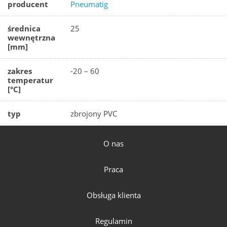
producent
Pneumatig
średnica
25
wewnętrzna
[mm]
zakres
-20 – 60
temperatur
[°C]
typ
zbrojony PVC
O nas
Praca
Obsługa klienta
Regulamin