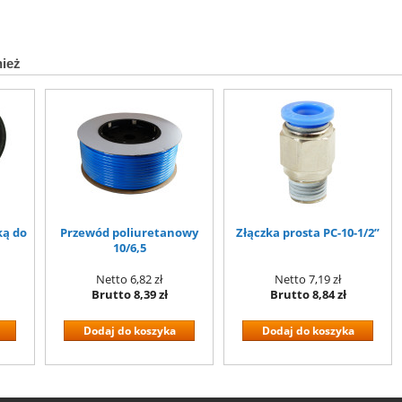
nież
ką do
Przewód poliuretanowy
Złączka prosta PC-10-1/2”
10/6,5
Netto
6,82 zł
Netto
7,19 zł
Brutto
8,39 zł
Brutto
8,84 zł
Dodaj do koszyka
Dodaj do koszyka