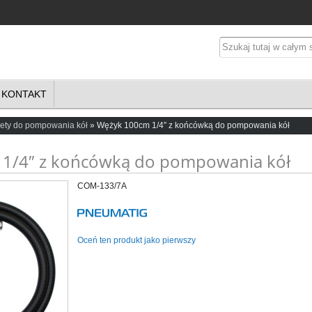
KONTAKT
lety do pompowania kół
Wężyk 100cm 1/4″ z końcówką do pompowania kół
1/4″ z końcówką do pompowania kół
COM-133/7A
Oceń ten produkt jako pierwszy