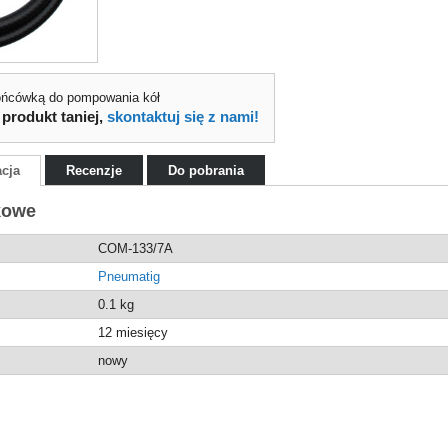
ońcówką do pompowania kół
 produkt taniej,
skontaktuj się z nami!
acja
Recenzje
Do pobrania
kowe
COM-133/7A
Pneumatig
0.1
kg
12 miesięcy
nowy