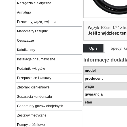
Narzędzia elektryczne
Armatura
Przewody, węże, zwijadła
Wężyk 100cm 1/4" z k
Manometry i czujniki
Jeśli znajdziesz ten
Osuszacze
Opis
Specyfik
Katalizatory
Informacje dodat
Instalacje pneumatyczne
Podajniki wkrętów
model
Przepustnice i zasuwy
producent
waga
Zbiorniki ciśnieniowe
gwarancja
Separacja kondensatu
stan
Generatory gazów obojętnych
Zestawy medyczne
Pompy próżniowe