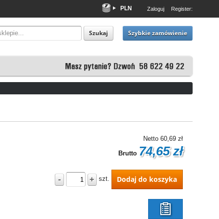
PLN
Zaloguj
Register:
EUR
USD
Szybkie zamówienie
Szukaj
Netto
60,69 zł
74,65 zł
Brutto
-
+
Dodaj do koszyka
szt.