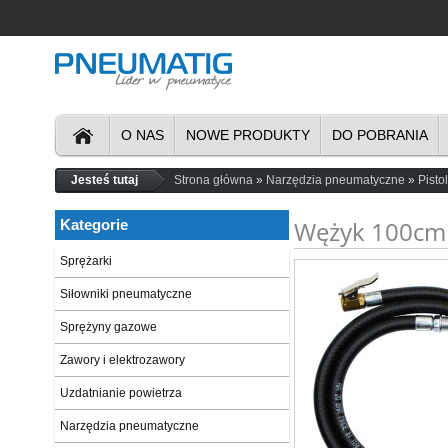
O NAS
NOWE PRODUKTY
DO POBRANIA
Jesteś tutaj
Strona główna
Narzędzia pneumatyczne
Pisto
Wężyk 100cm 
Kategorie
Sprężarki
Siłowniki pneumatyczne
Sprężyny gazowe
Zawory i elektrozawory
Uzdatnianie powietrza
Narzędzia pneumatyczne