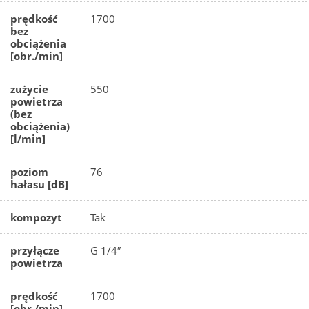
prędkość
1700
bez
obciążenia
[obr./min]
zużycie
550
powietrza
(bez
obciążenia)
[l/min]
poziom
76
hałasu [dB]
kompozyt
Tak
przyłącze
G 1/4″
powietrza
prędkość
1700
[obr./min]