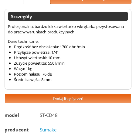
Szczegóły
Profesjonalna, bardzo lekka wiertarko-wkrętarka przystosowana
do prac w warunkach produkcyjnych.
Dane techniczne:
Prędkość bez obciążenia: 1700 obr./min
Przyłącze powietrza: 1/4″
Uchwyt wiertarski: 10 mm
Zużycie powietrza: 550 l/min
Waga: 1kg
Poziom hałasu: 76 dB
Średnica węża: 8 mm
Dodaj listy życzeń
model
ST-CD48
producent
Sumake