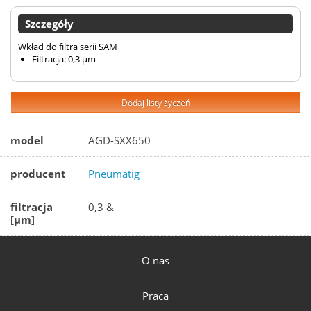
Szczegóły
Wkład do filtra serii SAM
Filtracja: 0,3 µm
Dodaj listy życzeń
model
AGD-SXX650
producent
Pneumatig
filtracja
0,3 &
[µm]
O nas
Praca