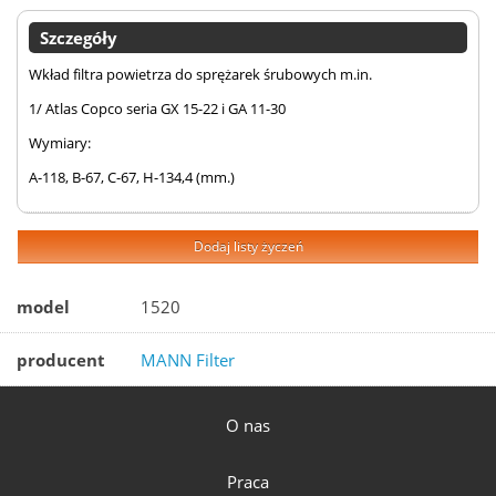
Szczegóły
Wkład filtra powietrza do sprężarek śrubowych m.in.
1/ Atlas Copco seria GX 15-22 i GA 11-30
Wymiary:
A-118, B-67, C-67, H-134,4 (mm.)
Dodaj listy życzeń
model
1520
producent
MANN Filter
O nas
Praca