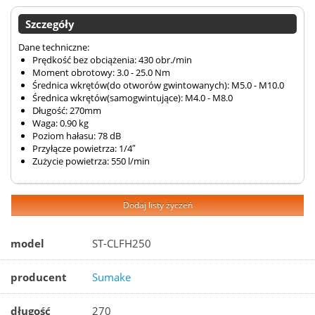
Szczegóły
Dane techniczne:
Prędkość bez obciążenia: 430 obr./min
Moment obrotowy: 3.0 - 25.0 Nm
Średnica wkrętów(do otworów gwintowanych): M5.0 - M10.0
Średnica wkrętów(samogwintujące): M4.0 - M8.0
Długość: 270mm
Waga: 0.90 kg
Poziom hałasu: 78 dB
Przyłącze powietrza: 1/4″
Zużycie powietrza: 550 l/min
Dodaj listy życzeń
model
ST-CLFH250
producent
Sumake
długość
270