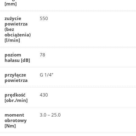
[mm]
zużycie
550
powietrza
(bez
obciążenia)
[l/min]
poziom
78
hałasu [dB]
przyłącze
G 1/4″
powietrza
prędkość
430
[obr./min]
moment
3.0 – 25.0
obrotowy
[Nm]