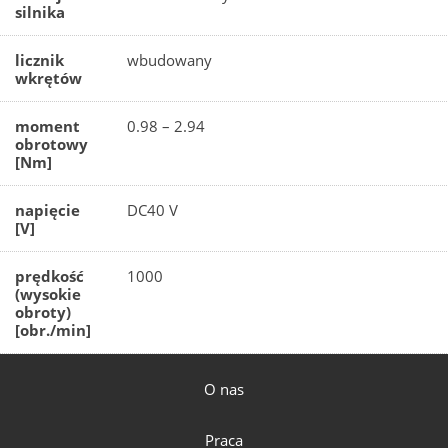
silnika
licznik
wbudowany
wkrętów
moment
0.98 – 2.94
obrotowy
[Nm]
napięcie
DC40 V
[V]
prędkość
1000
(wysokie
obroty)
[obr./min]
O nas
Praca