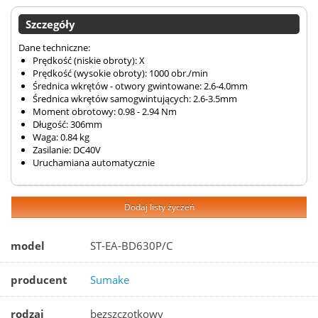
Szczegóły
Dane techniczne:
Prędkość (niskie obroty): X
Prędkość (wysokie obroty): 1000 obr./min
Średnica wkrętów - otwory gwintowane: 2.6-4.0mm
Średnica wkrętów samogwintujących: 2.6-3.5mm
Moment obrotowy: 0.98 - 2.94 Nm
Długość: 306mm
Waga: 0.84 kg
Zasilanie: DC40V
Uruchamiana automatycznie
Dodaj listy życzeń
model
ST-EA-BD630P/C
producent
Sumake
rodzaj
bezszczotkowy