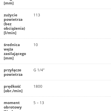
[mm]
zużycie
113
powietrza
(bez
obciążenia)
[l/min]
średnica
10
węża
zasilającego
[mm]
przyłącze
G 1/4″
powietrza
prędkość
1800
[obr./min]
moment
5 – 13
obrotowy