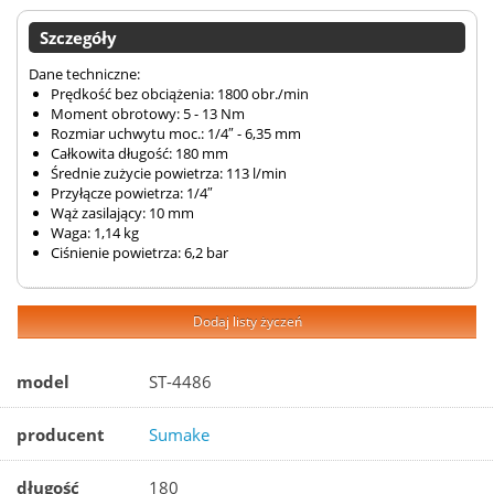
Szczegóły
Dane techniczne:
Prędkość bez obciążenia: 1800 obr./min
Moment obrotowy: 5 - 13 Nm
Rozmiar uchwytu moc.: 1/4″ - 6,35 mm
Całkowita długość: 180 mm
Średnie zużycie powietrza: 113 l/min
Przyłącze powietrza: 1/4″
Wąż zasilający: 10 mm
Waga: 1,14 kg
Ciśnienie powietrza: 6,2 bar
Dodaj listy życzeń
model
ST-4486
producent
Sumake
długość
180