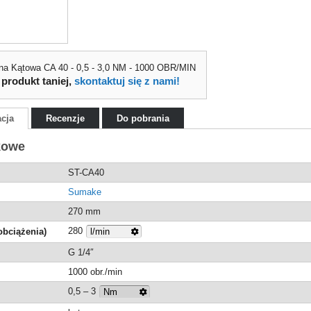
a Kątowa CA 40 - 0,5 - 3,0 NM - 1000 OBR/MIN
 produkt taniej,
skontaktuj się z nami!
acja
Recenzje
Do pobrania
kowe
ST-CA40
Sumake
270 mm
280
obciążenia)
G 1/4″
1000 obr./min
0,5 – 3