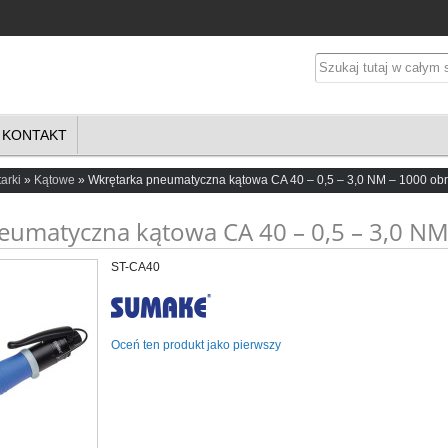
KONTAKT
arki
Kątowe
Wkrętarka pneumatyczna kątowa CA 40 – 0,5 – 3,0 NM – 1000 obr
eumatyczna kątowa CA 40 – 0,5 – 3,0 NM
ST-CA40
Oceń ten produkt jako pierwszy