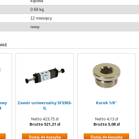
kątowa
0.69
kg
12 miesięcy
nowy
nież
nowy
Zawór uniwersalny SF3303-
Korek 1/8″
4
IL
Netto
423,75 zł
Netto
4,13 zł
Brutto
521,21 zł
Brutto
5,08 zł
Dodaj do koszyka
Dodaj do koszyka