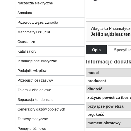
Narzędzia elektryczne
Armatura
Przewody, węże, zwijadła
Wkrętarka Pneumatyczn
Manometry i czujniki
Jeśli znajdziesz ten
Osuszacze
Opis
Specyfik
Katalizatory
Informacje dodat
Instalacje pneumatyczne
Podajniki wkrętów
model
Przepustnice i zasuwy
producent
długość
Zbiorniki ciśnieniowe
zużycie powietrza (bez 
Separacja kondensatu
przyłącze powietrza
Generatory gazów obojętnych
prędkość
Zestawy medyczne
moment obrotowy
Pompy próżniowe