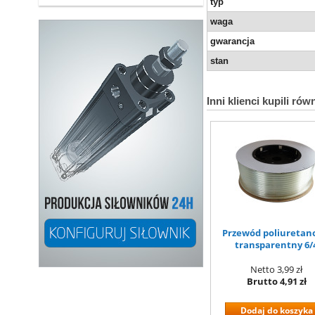
typ
waga
gwarancja
stan
Inni klienci kupili rów
Przewód poliureta
transparentny 6/
Netto
3,99 zł
Brutto
4,91 zł
Dodaj do koszyka