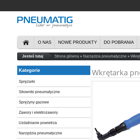
O NAS
NOWE PRODUKTY
DO POBRANIA
Jesteś tutaj
Strona główna
Narzędzia pneumatyczne
Wkręt
Wkrętarka pn
Kategorie
Sprężarki
Siłowniki pneumatyczne
Sprężyny gazowe
Zawory i elektrozawory
Uzdatnianie powietrza
Narzędzia pneumatyczne