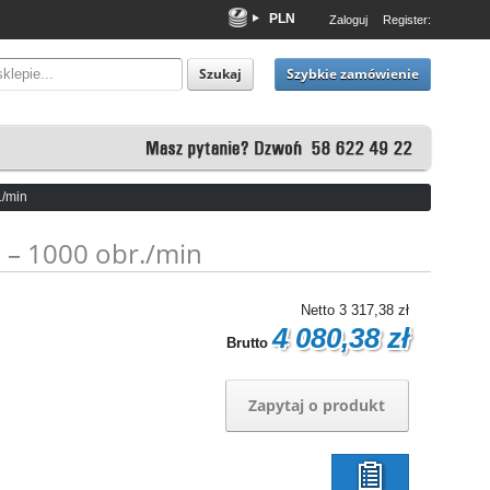
PLN
Zaloguj
Register:
EUR
USD
Szybkie zamówienie
Szukaj
./min
 – 1000 obr./min
Netto
3 317,38 zł
4 080,38 zł
Brutto
Zapytaj o produkt