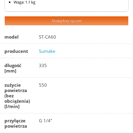
Waga: 1.1 kg
Dodaj listy życzeń
model
ST-CA60
producent
Sumake
długość
335
[mm]
zużycie
550
powietrza
(bez
obciążenia)
[l/min]
przyłącze
G 1/4″
powietrza