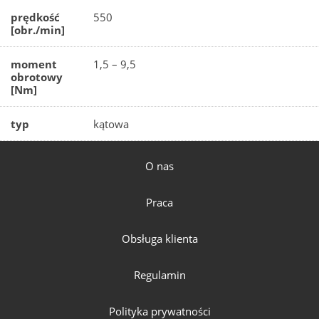
prędkość
550
[obr./min]
moment
1,5 – 9,5
obrotowy
[Nm]
typ
kątowa
O nas
Praca
Obsługa klienta
Regulamin
Polityka prywatności