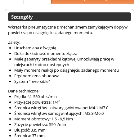
Szczegóły
Wkrętarka pneumatyczna z mechanizmem zamykającym dopływ
powietrza po osiągnięciu zadanego momentu.
Zalety:
Uruchamiana dźwignią
Duża dokładność momentu złącza
Małe gabaryty przekładni kątowej umożliwiają pracę w
miejscach trudno dostępnych
Mały moment reakcji po osiągnięciu zadanego momentu
Ergonomiczna obudowa
System "reversible"
Dane techniczne:
Prędkość: 550 obr./min
Przyłącze powietrza: 1/4″
Średnica wkrętów - otwory gwintowane: M4.1-M7.0
Średnica wkrętów samogwintujących: M3.3-M6.0
Moment obrotowy: 1,5 - 9,5 Nm
Zużycie powietrza: 550 l/min
Długość: 335 mm
Średnica: 37 mm