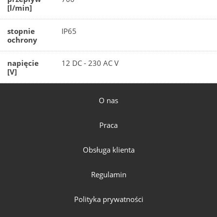
[l/min]
stopnie
IP65
ochrony
napięcie
12 DC - 230 AC V
[V]
O nas
Praca
Obsługa klienta
Regulamin
Polityka prywatności