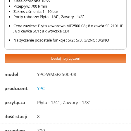
Klasa ochronna: IP65
Przepływ: 700 l/min
Zakres ciśnienia: 1 - 10 bar
Porty robocze: Płyta - 1/4″ , Zawory - 1/8″
Cena zawiera: Płyta zaworowa MF2500-08 ; 8 x zawór SF-2101-IP
; 8 x cewka SC1 ; 8 x wtyczka CD1
Na życzenie pozostałe funkcje : 5/2 ; 5/3 ; 3/2NC ; 3/2NO
Dodaj listy życzeń
model
YPC-WMSF2500-08
producent
YPC
przyłącza
Płyta - 1/4″ , Zawory - 1/8″
ilość stacji
8
przepływ
700