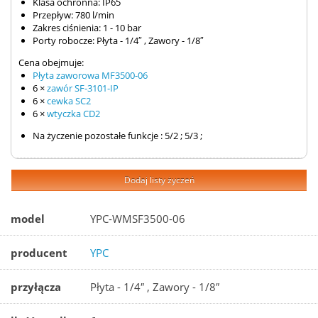
Klasa ochronna: IP65
Przepływ: 780 l/min
Zakres ciśnienia: 1 - 10 bar
Porty robocze: Płyta - 1/4″ , Zawory - 1/8″
Cena obejmuje:
Płyta zaworowa MF3500-06
6 ×
zawór SF-3101-IP
6 ×
cewka SC2
6 ×
wtyczka CD2
Na życzenie pozostałe funkcje : 5/2 ; 5/3 ;
Dodaj listy życzeń
model
YPC-WMSF3500-06
producent
YPC
przyłącza
Płyta - 1/4″ , Zawory - 1/8″