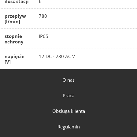
ilość stacji
6
przepływ
780
[l/min]
stopnie
IP65
ochrony
napięcie
12 DC - 230 AC V
[V]
O nas
Praca
Obsługa klienta
Regulamin