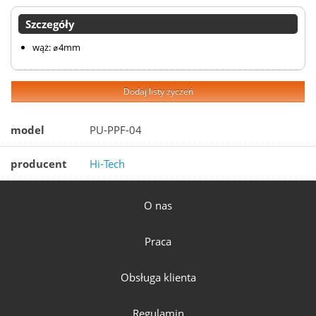
Szczegóły
wąż: ⌀4mm
Dodaj listy życzeń
model
PU-PPF-04
producent
Hi-Tech
O nas
Praca
Obsługa klienta
Regulamin