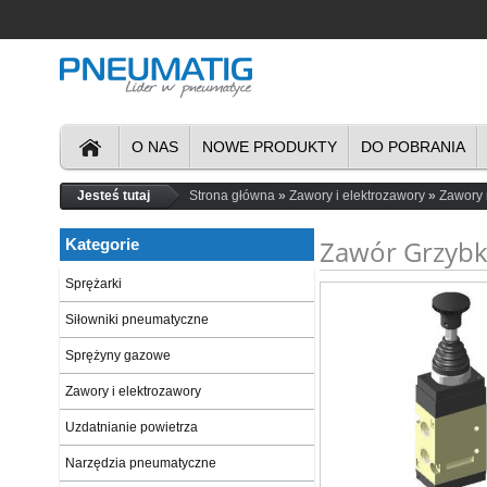
O NAS
NOWE PRODUKTY
DO POBRANIA
Jesteś tutaj
Strona główna
Zawory i elektrozawory
Zawory
Zawór Grzyb
Kategorie
Sprężarki
Siłowniki pneumatyczne
Sprężyny gazowe
Zawory i elektrozawory
Uzdatnianie powietrza
Narzędzia pneumatyczne