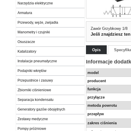
Narzędzia elektryczne
Armatura
Przewody, węże, zwijadła
Zawór Grzybkowy 1/8
Manometry i czujniki
Jeśli znajdziesz ten
Osuszacze
Opis
Specyfik
Katalizatory
Informacje dodat
Instalacje pneumatyczne
Podajniki wkrętów
model
Przepustnice i zasuwy
producent
funkcja
Zbiorniki ciśnieniowe
przyłącze
Separacja kondensatu
metoda powrotu
Generatory gazów obojętnych
przepływ
Zestawy medyczne
zakres ciśnienia
Pompy próżniowe