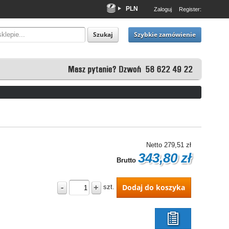
PLN
Zaloguj
Register:
EUR
USD
Szybkie zamówienie
Szukaj
Netto
279,51 zł
343,80 zł
Brutto
-
+
Dodaj do koszyka
szt.