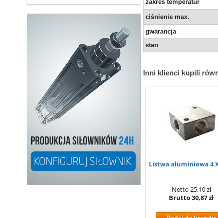
zakres temperatur
ciśnienie max.
gwarancja
stan
Inni klienci kupili rów
Listwa aluminiowa 4 X
Netto
25,10 zł
Brutto
30,87 zł
Dodaj do koszyka