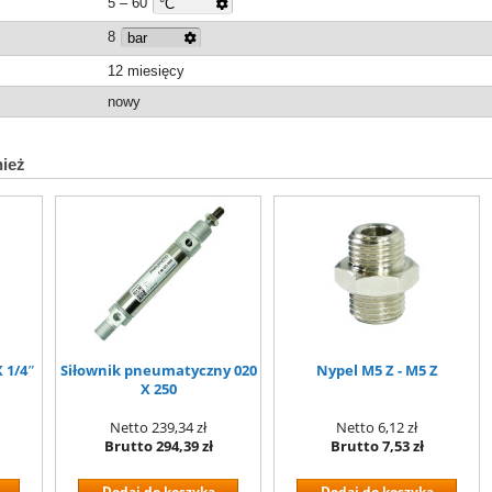
5 – 60
8
12 miesięcy
nowy
nież
 1/4″
Siłownik pneumatyczny 020
Nypel M5 Z - M5 Z
X 250
Netto
239,34 zł
Netto
6,12 zł
Brutto
294,39 zł
Brutto
7,53 zł
Dodaj do koszyka
Dodaj do koszyka