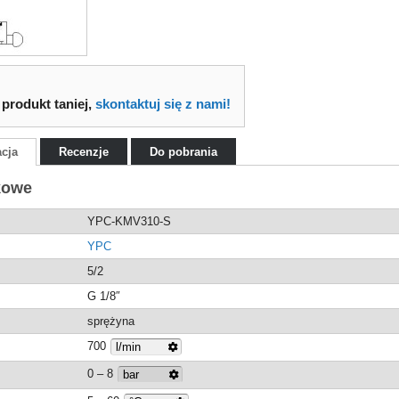
 produkt taniej,
skontaktuj się z nami!
acja
Recenzje
Do pobrania
kowe
YPC-KMV310-S
YPC
5/2
G 1/8″
sprężyna
700
0 – 8