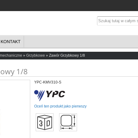
KONTAKT
 mechaniczne
Grzybkowe
Zawór Grzybkowy 1/8
kowy 1/8
YPC-KMV310-S
Oceń ten produkt jako pierwszy