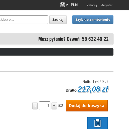
PLN
Zaloguj
Register:
EUR
USD
Szybkie zamówienie
Szukaj
Netto
176,49 zł
217,08 zł
Brutto
-
+
Dodaj do koszyka
szt.