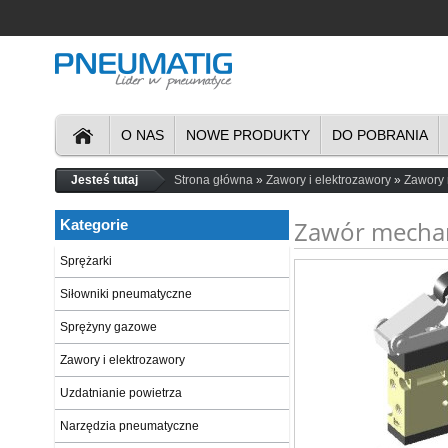
O NAS
NOWE PRODUKTY
DO POBRANIA
Jesteś tutaj
Strona główna
Zawory i elektrozawory
Zawory
Zawór mechan
Kategorie
Sprężarki
Siłowniki pneumatyczne
Sprężyny gazowe
Zawory i elektrozawory
Uzdatnianie powietrza
Narzędzia pneumatyczne