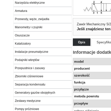
Narzędzia elektryczne
Armatura
Przewody, węże, zwijadła
Zawór Mechaniczny 5/2
Manometry i czujniki
Jeśli znajdziesz ten
Osuszacze
Opis
Specyfik
Katalizatory
Informacje dodat
Instalacje pneumatyczne
Podajniki wkrętów
model
Przepustnice i zasuwy
producent
szerokość
Zbiorniki ciśnieniowe
funkcja
Separacja kondensatu
przyłącze
Generatory gazów obojętnych
metoda powrotu
Zestawy medyczne
przepływ
Pompy próżniowe