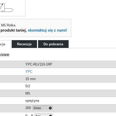
 M5 Rolka
 produkt taniej,
skontaktuj się z nami!
acja
Recenzje
Do pobrania
kowe
YPC-RLV110-1RP
YPC
15 mm
5/2
M5
sprężyna
200
0 – 8