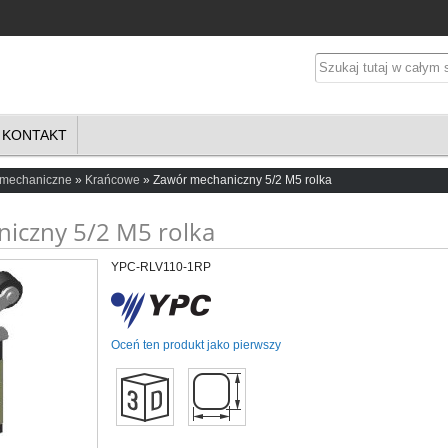
KONTAKT
 mechaniczne
Krańcowe
Zawór mechaniczny 5/2 M5 rolka
iczny 5/2 M5 rolka
YPC-RLV110-1RP
Oceń ten produkt jako pierwszy