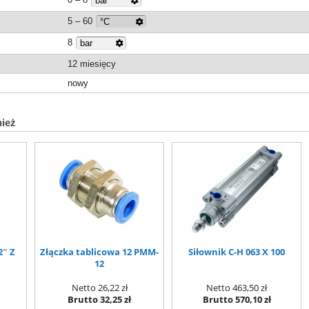
5 – 60
8
12 miesięcy
nowy
nież
2″ Z
Złączka tablicowa 12 PMM-
Siłownik C-H 063 X 100
12
Netto
26,22 zł
Netto
463,50 zł
Brutto
32,25 zł
Brutto
570,10 zł