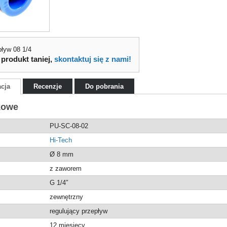
ływ 08 1/4
 produkt taniej,
skontaktuj się z nami!
acja
Recenzje
Do pobrania
kowe
PU-SC-08-02
Hi-Tech
Ø 8 mm
z zaworem
G 1/4″
zewnętrzny
regulujący przepływ
12 miesięcy