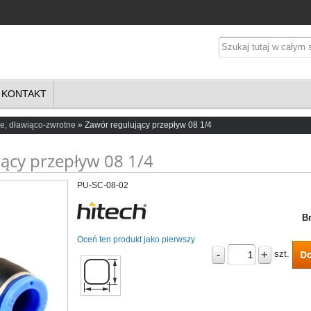
KONTAKT
e, dławiąco-zwrotne
Zawór regulujący przepływ 08 1/4
ący przepływ 08 1/4
PU-SC-08-02
Br
Oceń ten produkt jako pierwszy
-
+
Do
szt.