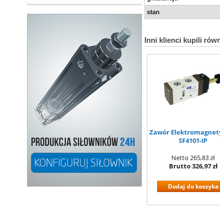
stan
Inni klienci kupili rów
Zawór Elektromagnet
SF4101-IP
Netto
265,83 zł
Brutto
326,97 zł
Dodaj do koszyka