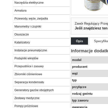
Narzędzia elektryczne
Armatura
Przewody, węże, zwijadła
Zawór Regulujący Przep
Manometry i czujniki
Jeśli znajdziesz ten
Osuszacze
Opis
Specyfik
Katalizatory
Informacje dodat
Instalacje pneumatyczne
Podajniki wkrętów
model
Przepustnice i zasuwy
producent
wąż
Zbiorniki ciśnieniowe
typ
Separacja kondensatu
przyłącze
Generatory gazów obojętnych
rodzaj gwintu
Zestawy medyczne
typ zaworu
Pompy próżniowe
gwarancja