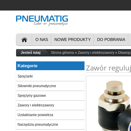
O NAS
NOWE PRODUKTY
DO POBRANIA
Jesteś tutaj
Strona główna
Zawory i elektrozawory
Dławiąc
Zawór reguluj
Kategorie
Sprężarki
Siłowniki pneumatyczne
Sprężyny gazowe
Zawory i elektrozawory
Uzdatnianie powietrza
Narzędzia pneumatyczne