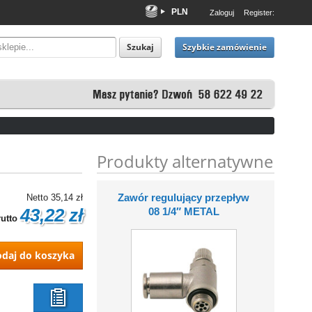
PLN
Zaloguj
Register:
EUR
USD
Szybkie zamówienie
Szukaj
Produkty alternatywne
Zawór regulujący przepływ
Netto
35,14 zł
08 1/4″ METAL
43,22 zł
utto
daj do koszyka