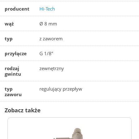
producent
Hi-Tech
wąż
Ø 8 mm
typ
z zaworem
przyłącze
G 1/8″
rodzaj
zewnętrzny
gwintu
typ
regulujący przepływ
zaworu
Zobacz także