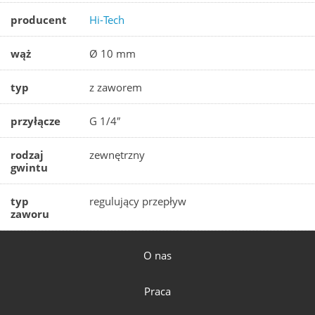
producent
Hi-Tech
wąż
Ø 10 mm
typ
z zaworem
przyłącze
G 1/4″
rodzaj
zewnętrzny
gwintu
typ
regulujący przepływ
zaworu
O nas
Praca