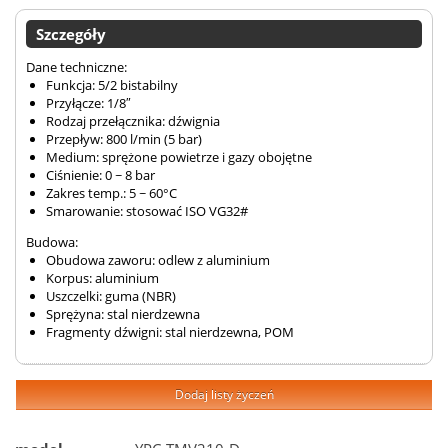
Szczegóły
Dane techniczne:
Funkcja: 5/2 bistabilny
Przyłącze: 1/8″
Rodzaj przełącznika: dźwignia
Przepływ: 800 l/min (5 bar)
Medium: sprężone powietrze i gazy obojętne
Ciśnienie: 0 ~ 8 bar
Zakres temp.: 5 ~ 60°C
Smarowanie: stosować ISO VG32#
Budowa:
Obudowa zaworu: odlew z aluminium
Korpus: aluminium
Uszczelki: guma (NBR)
Sprężyna: stal nierdzewna
Fragmenty dźwigni: stal nierdzewna, POM
Dodaj listy życzeń