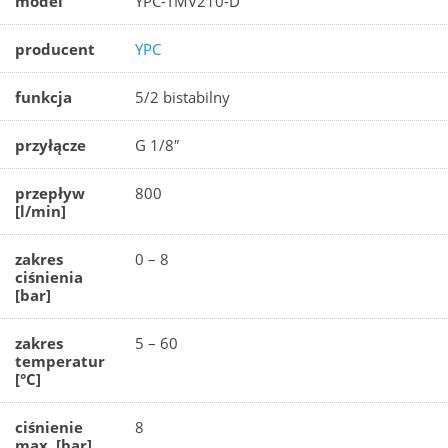
model
YPC-TMV210-D
producent
YPC
funkcja
5/2 bistabilny
przyłącze
G 1/8″
przepływ
800
[l/min]
zakres
0 – 8
ciśnienia
[bar]
zakres
5 – 60
temperatur
[°C]
ciśnienie
8
max. [bar]