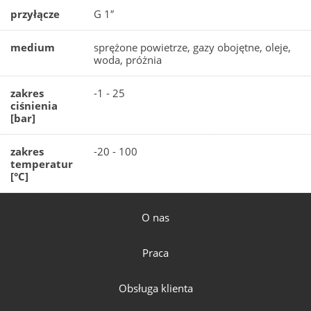
przyłącze
G 1″
medium
sprężone powietrze, gazy obojętne, oleje,
woda, próżnia
zakres
-1 - 25
ciśnienia
[bar]
zakres
-20 - 100
temperatur
[°C]
O nas
Praca
Obsługa klienta