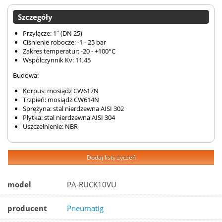
Szczegóły
Przyłącze: 1″ (DN 25)
Ciśnienie robocze: -1 - 25 bar
Zakres temperatur: -20 - +100°C
Współczynnik Kv: 11,45
Budowa:
Korpus: mosiądz CW617N
Trzpień: mosiądz CW614N
Sprężyna: stal nierdzewna AISI 302
Płytka: stal nierdzewna AISI 304
Uszczelnienie: NBR
Dodaj listy życzeń
model
PA-RUCK10VU
producent
Pneumatig