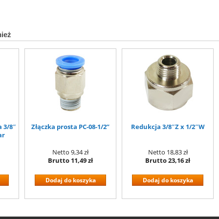
nież
 3/8″
Złączka prosta PC-08-1/2”
Redukcja 3/8″Z x 1/2″W
ar
Netto
9,34 zł
Netto
18,83 zł
Brutto
11,49 zł
Brutto
23,16 zł
Dodaj do koszyka
Dodaj do koszyka