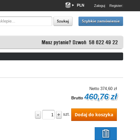
PLN
Zaloguj
Register:
EUR
USD
Szybkie zamówienie
Szukaj
Netto
374,60 zł
460,76 zł
Brutto
-
+
Dodaj do koszyka
szt.