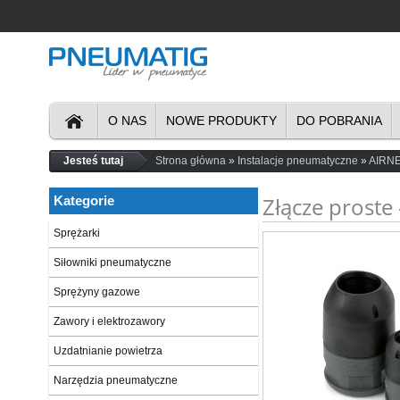
O NAS
NOWE PRODUKTY
DO POBRANIA
Jesteś tutaj
Strona główna
Instalacje pneumatyczne
AIRNE
Złącze proste
Kategorie
Sprężarki
Siłowniki pneumatyczne
Sprężyny gazowe
Zawory i elektrozawory
Uzdatnianie powietrza
Narzędzia pneumatyczne