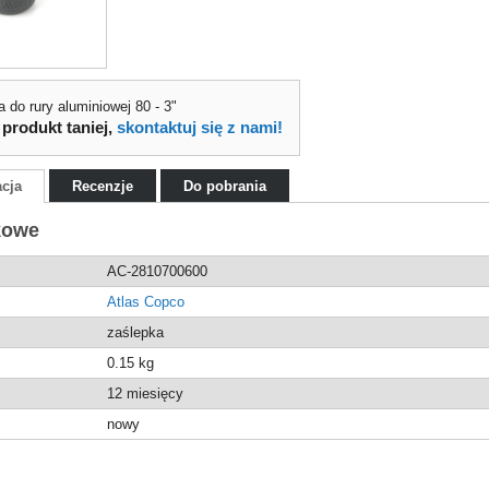
a do rury aluminiowej 80 - 3"
 produkt taniej,
skontaktuj się z nami!
acja
Recenzje
Do pobrania
kowe
AC-2810700600
Atlas Copco
zaślepka
0.15
kg
12 miesięcy
nowy