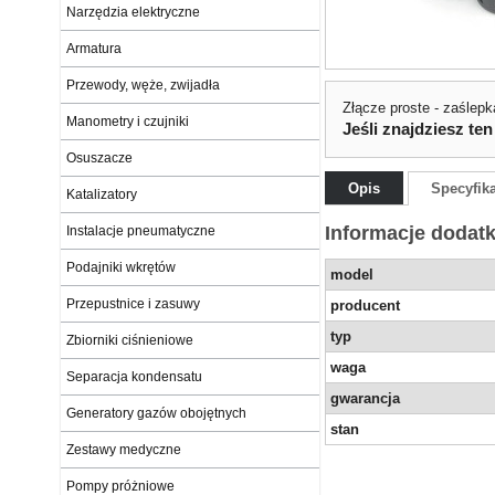
Narzędzia elektryczne
Armatura
Przewody, węże, zwijadła
Złącze proste - zaślepk
Manometry i czujniki
Jeśli znajdziesz ten
Osuszacze
Opis
Specyfik
Katalizatory
Informacje dodat
Instalacje pneumatyczne
Podajniki wkrętów
model
Przepustnice i zasuwy
producent
typ
Zbiorniki ciśnieniowe
waga
Separacja kondensatu
gwarancja
Generatory gazów obojętnych
stan
Zestawy medyczne
Pompy próżniowe